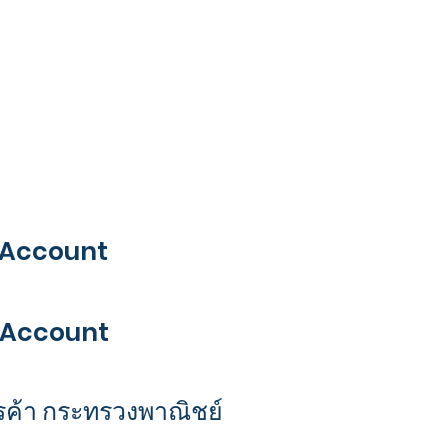
lowAccount
lowAccount
รค้า กระทรวงพาณิชย์