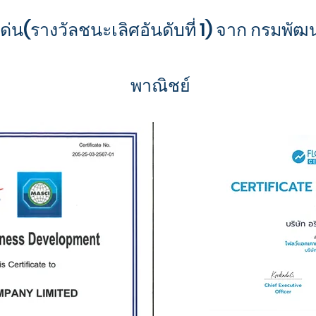
เด่น(รางวัลชนะเลิศอันดับที่ 1) จาก กรมพั
พาณิชย์